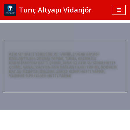
Tunç Altyapı Vidanjör
İçeriğe
geç
ATIK SU HATTI YENILEME VE TAMIRI, LOGAR BACASI
BAĞLANTILARI, DRENAJ YAPIMI, TÜNEL KAZMA ILE
KANALIZASYON HATTI ÇEKME, BINA IÇI ATIK SU GIDER HATTI
ÇEKME, KANALIZASYON ANA BAĞLANTILARI YAPIMI, BODRUM
KAT SU SIZINTISI ÖNLEME, BAHÇE GIDER HATTI YAPIMI,
YAĞMUR SUYU GIDER HATTI YAPIMI